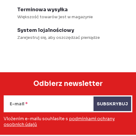
l
Terminowa wysyłka
k
Większość towarów jest w magazynie
i
System lojalnościowy
l
Zarejestruj się, aby oszczędzać pieniądze
i
s
t
y
Odbierz newsletter
S
t
E-mail
SUBSKRYBUJ
o
Vložením e-mailu souhlasíte s
podmínkami ochrany
osobních údajů
p