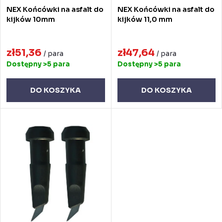
e
o
NEX Końcówki na asfalt do
NEX Końcówki na asfalt do
p
d
kijków 10mm
kijków 11,0 mm
r
u
o
zł51,36
zł47,64
k
/ para
/ para
Dostępny
>5 para
Dostępny
>5 para
d
t
u
ó
DO KOSZYKA
DO KOSZYKA
k
w
t
ó
w