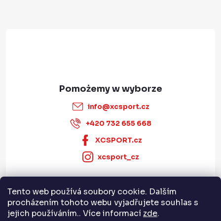
k
a
info
@
xcsport.cz
+420 732 655 668
XCSPORT.cz
xcsport_cz
Tento web používá soubory cookie. Dalším
Informace pro vás
procházením tohoto webu vyjadřujete souhlas s
jejich používáním.. Více informací
zde
.