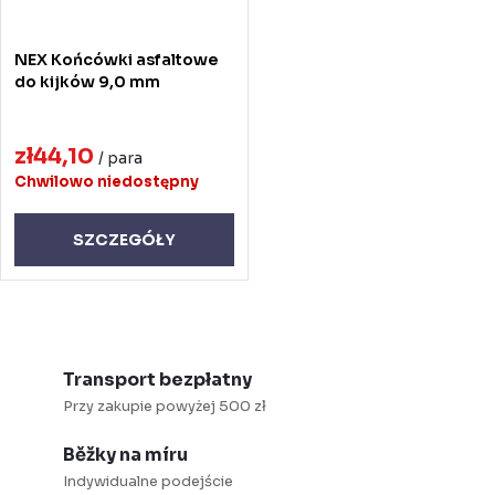
NEX Końcówki asfaltowe
do kijków 9,0 mm
zł44,10
/ para
Chwilowo niedostępny
SZCZEGÓŁY
K
o
Transport bezpłatny
n
Przy zakupie powyżej 500 zł
t
Běžky na míru
r
Indywidualne podejście
o