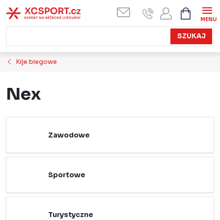
Przejść
KOSZYK
do
treści
SZUKAJ
Kije biegowe
Nex
Zawodowe
Sportowe
Turystyczne