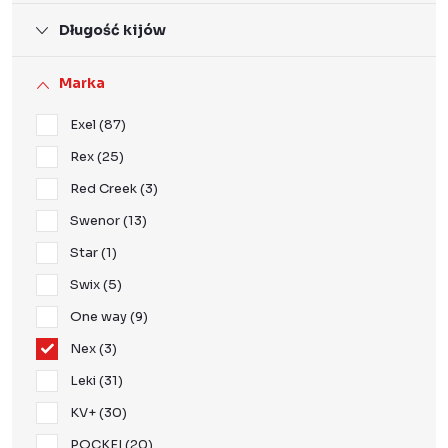
Długość kijów
Marka
Exel
87
Rex
25
Red Creek
3
Swenor
13
Star
1
Swix
5
One way
9
Nex
3
Leki
31
KV+
30
POCKEI
20