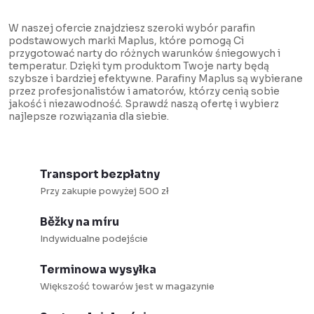
K
o
W naszej ofercie znajdziesz szeroki wybór parafin
n
podstawowych marki Maplus, które pomogą Ci
przygotować narty do różnych warunków śniegowych i
t
temperatur. Dzięki tym produktom Twoje narty będą
r
szybsze i bardziej efektywne. Parafiny Maplus są wybierane
przez profesjonalistów i amatorów, którzy cenią sobie
o
jakość i niezawodność. Sprawdź naszą ofertę i wybierz
najlepsze rozwiązania dla siebie.
l
k
i
Transport bezpłatny
l
Przy zakupie powyżej 500 zł
i
s
Běžky na míru
t
Indywidualne podejście
y
Terminowa wysyłka
Większość towarów jest w magazynie