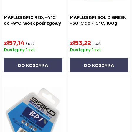
i
r
e
o
MAPLUS BP10 RED, -4°C
MAPLUS BP1 SOLID GREEN,
p
d
do -9°C, wosk poślizgowy
-30°C do -10°C, 100g
r
u
o
zł57,14
zł53,22
k
/ szt
/ szt
Dostępny
1 szt
Dostępny
1 szt
d
t
u
ó
DO KOSZYKA
DO KOSZYKA
k
w
t
ó
w