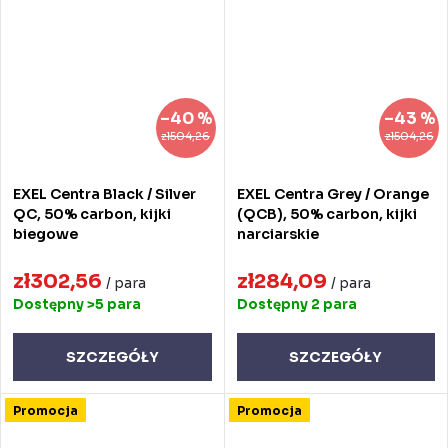
–40 %
–43 %
zł504,26
zł504,26
EXEL Centra Black / Silver
EXEL Centra Grey / Orange
QC, 50% carbon, kijki
(QCB), 50% carbon, kijki
biegowe
narciarskie
zł302,56
zł284,09
/ para
/ para
Dostępny
>5 para
Dostępny
2 para
SZCZEGÓŁY
SZCZEGÓŁY
Promocja
Promocja