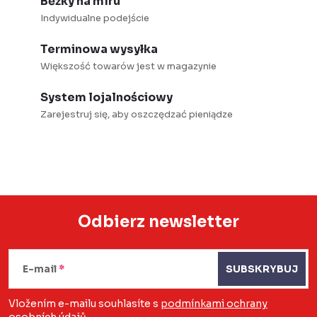
Běžky na míru
l
c
Indywidualne podejście
i
j
s
a
Terminowa wysyłka
t
Większość towarów jest w magazynie
y
System lojalnościowy
Zarejestruj się, aby oszczędzać pieniądze
Odbierz newsletter
S
t
E-mail
SUBSKRYBUJ
o
Vložením e-mailu souhlasíte s
podmínkami ochrany