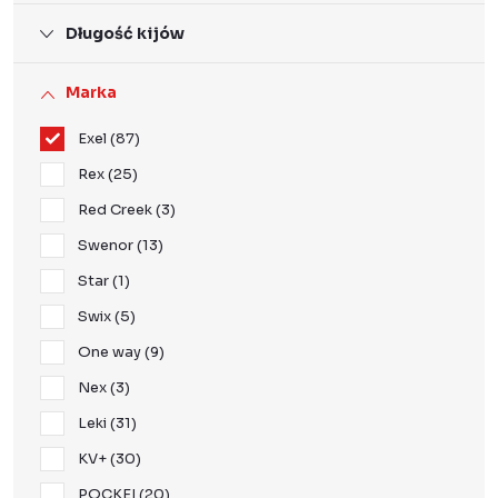
Długość kijów
Marka
Exel
87
Rex
25
Red Creek
3
Swenor
13
Star
1
Swix
5
One way
9
Nex
3
Leki
31
KV+
30
POCKEI
20