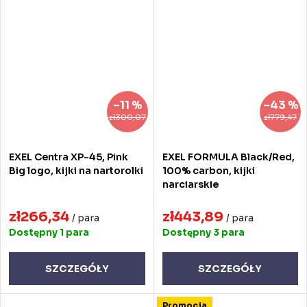
–11 %
–43 %
zł300,07
zł779,47
EXEL Centra XP-45, Pink
EXEL FORMULA Black/Red,
Big logo, kijki na nartorolki
100% carbon, kijki
narciarskie
zł266,34
zł443,89
/ para
/ para
Dostępny
1 para
Dostępny
3 para
SZCZEGÓŁY
SZCZEGÓŁY
Promocja