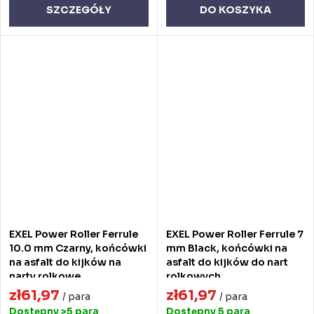
SZCZEGÓŁY
DO KOSZYKA
EXEL Power Roller Ferrule
EXEL Power Roller Ferrule 7
10.0 mm Czarny, końcówki
mm Black, końcówki na
na asfalt do kijków na
asfalt do kijków do nart
narty rolkowe
rolkowych
zł61,97
zł61,97
/ para
/ para
Dostępny
>5 para
Dostępny
5 para