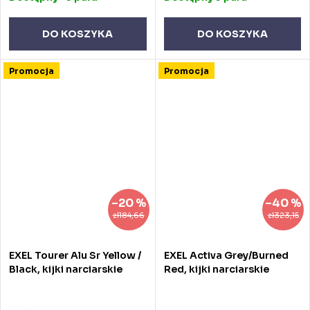
DO KOSZYKA
DO KOSZYKA
Promocja
Promocja
–20 %
–40 %
zł184,66
zł323,15
EXEL Tourer Alu Sr Yellow /
EXEL Activa Grey/Burned
Black, kijki narciarskie
Red, kijki narciarskie