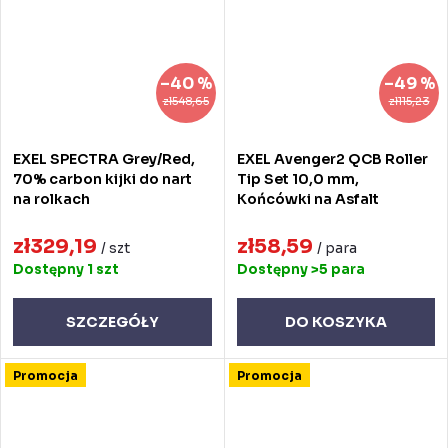
–40 %
–49 %
zł548,65
zł115,23
EXEL SPECTRA Grey/Red,
EXEL Avenger2 QCB Roller
70% carbon kijki do nart
Tip Set 10,0 mm,
na rolkach
Końcówki na Asfalt
zł329,19
zł58,59
/ szt
/ para
Dostępny
1 szt
Dostępny
>5 para
SZCZEGÓŁY
DO KOSZYKA
Promocja
Promocja