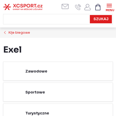
Przejść
KOSZYK
do
treści
SZUKAJ
Kije biegowe
Exel
Zawodowe
Sportowe
Turystyczne