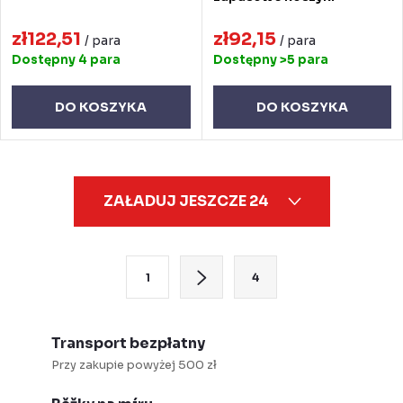
zł122,51
zł92,15
/ para
/ para
Dostępny
4 para
Dostępny
>5 para
DO KOSZYKA
DO KOSZYKA
K
ZAŁADUJ JESZCZE 24
o
n
t
P
1
4
r
a
o
g
l
i
Transport bezpłatny
k
n
Przy zakupie powyżej 500 zł
i
a