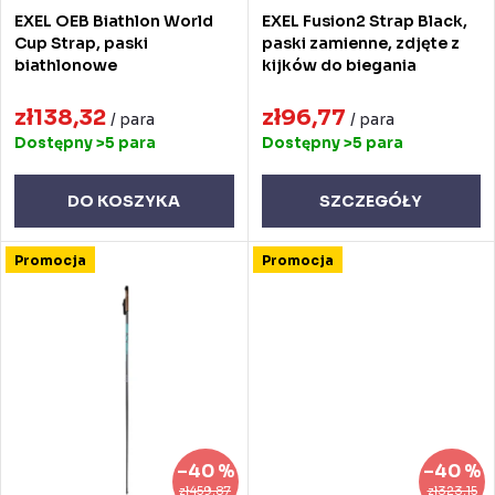
e
o
EXEL OEB Biathlon World
EXEL Fusion2 Strap Black,
p
d
Cup Strap, paski
paski zamienne, zdjęte z
biathlonowe
kijków do biegania
r
u
o
zł138,32
zł96,77
k
/ para
/ para
Dostępny
>5 para
Dostępny
>5 para
d
t
u
ó
DO KOSZYKA
SZCZEGÓŁY
k
w
Promocja
Promocja
t
ó
w
–40 %
–40 %
zł459,87
zł323,15