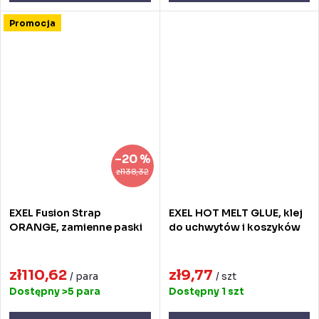
Promocja
–20 %
zł138,32
EXEL Fusion Strap
EXEL HOT MELT GLUE, klej
ORANGE, zamienne paski
do uchwytów i koszyków
zł110,62
zł9,77
/ para
/ szt
Dostępny
>5 para
Dostępny
1 szt