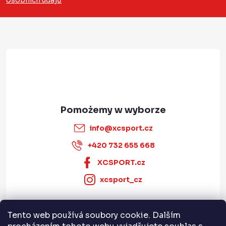
osobních údajů
p
k
a
info
@
xcsport.cz
+420 732 655 668
XCSPORT.cz
xcsport_cz
Tento web používá soubory cookie. Dalším
Informace pro vás