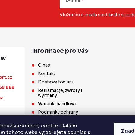
Vložením e-mailu souhlasíte s
podm
Informace pro vás
O nas
Kontakt
ort.cz
Dostawa towaru
55 668
Reklamacje, zwroty i
wymiany
cz
Warunki handlowe
Podmínky ochrany
osobních údajů
Współpraca hurtowa
používá soubory cookie. Dalším
Zgad
m tohoto webu vyjadřujete souhlas s