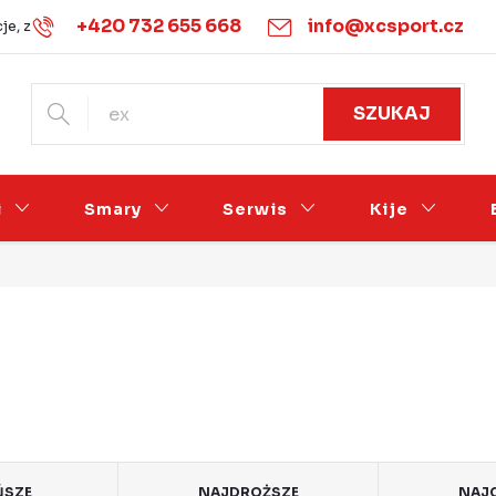
+420 732 655 668
info@xcsport.cz
je, zwroty i wymiany
Warunki handlowe
Podmínky ochrany 
SZUKAJ
i
Smary
Serwis
Kije
ŃSZE
NAJDROŻSZE
NAJC