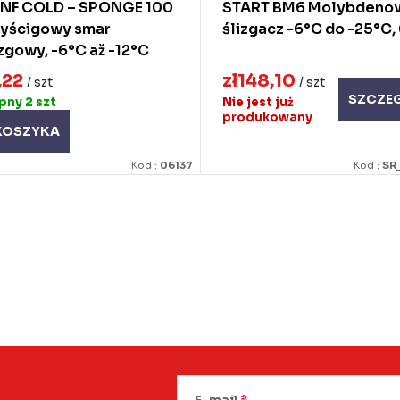
 NF COLD – SPONGE 100
START BM6 Molybdeno
wyścigowy smar
ślizgacz -6°C do -25°C,
zgowy, -6°C až -12°C
,22
zł148,10
/ szt
/ szt
SZCZE
ępny
2 szt
Nie jest już
produkowany
KOSZYKA
Kod :
06137
Kod :
SR
E-mail