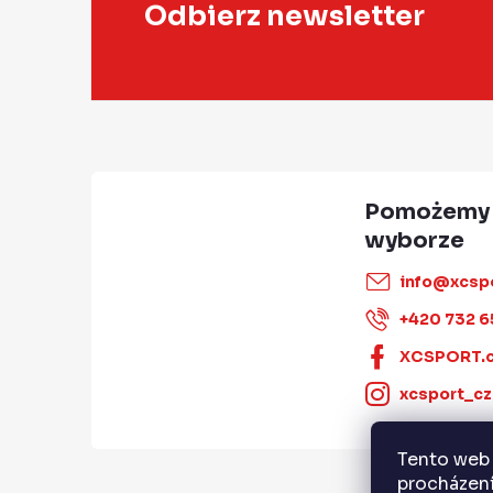
S
k
Odbierz newsletter
i
t
l
o
i
p
s
t
k
y
a
info
@
xcsp
+420 732 6
XCSPORT.
xcsport_cz
Tento web 
procházení