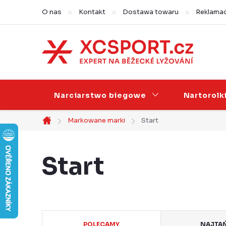
Przejść
O nas
Kontakt
Dostawa towaru
Reklamac
do
treści
Narciarstwo biegowe
Nartorolk
Markowane marki
Start
Home
Start
S
POLECAMY
NAJTA