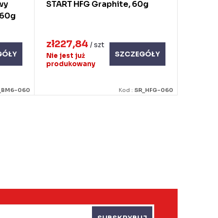
wy
START HFG Graphite, 60g
 60g
zł227,84
/ szt
GÓŁY
SZCZEGÓŁY
Nie jest już
produkowany
_BM6-060
Kod :
SR_HFG-060
SUBSKRYBUJ