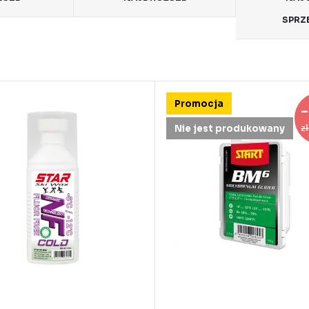
SPRZ
Promocja
–
z
Nie jest produkowany