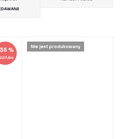
EDAWANE
Nie jest produkowany
35 %
ł227,84