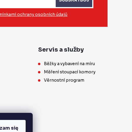
ínkami ochrany osobních údajů
Servis a služby
Běžky a vybavení na míru
Měření stoupací komory
Věrnostní program
zam się