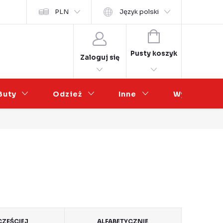
osobních údajů
PLN
Współpraca hurtowa
Język polski
KOSZYK
Pusty koszyk
Zaloguj się
Buty
Odzież
Inne
Wyprzedaż
ZĘŚCIEJ
ALFABETYCZNIE