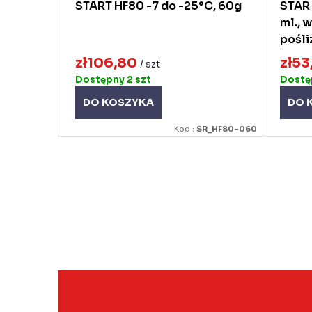
d
u
START HF80 -7 do -25°C, 60g
STAR
ml., 
u
k
pośli
k
t
zł106,80
zł53
/ szt
t
ó
Dostępny
2 szt
Dost
ó
w
DO KOSZYKA
DO 
w
Kod :
SR_HF80-060
K
o
n
t
r
o
l