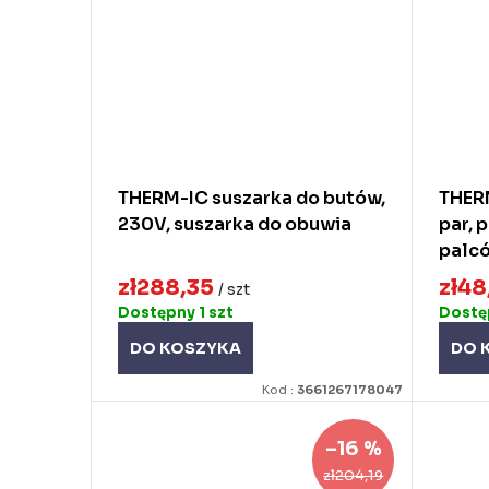
THERM-IC suszarka do butów,
THER
230V, suszarka do obuwia
par,
palc
zł288,35
zł48
/ szt
Dostępny
1 szt
Dost
DO KOSZYKA
DO 
Kod :
3661267178047
–16 %
zł204,19