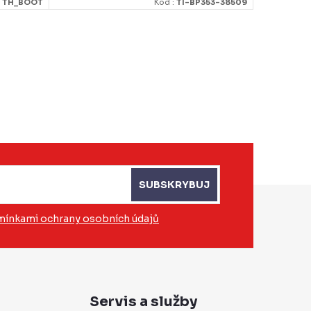
:
TH_BOOT
Kod :
TI-BP353-38509
SUBSKRYBUJ
ínkami ochrany osobních údajů
Servis a služby