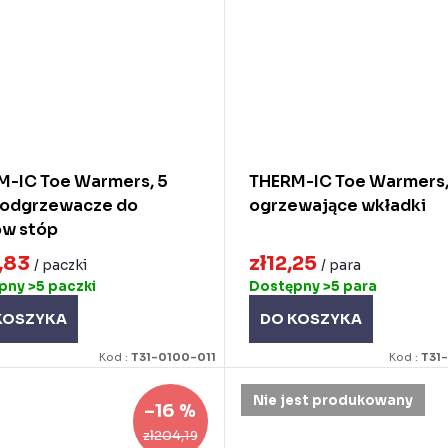
M-IC Toe Warmers, 5
THERM-IC Toe Warmers
 podgrzewacze do
ogrzewające wkładki
ów stóp
,83
zł12,25
/ paczki
/ para
ępny
>5 paczki
Dostępny
>5 para
KOSZYKA
DO KOSZYKA
Kod :
T31-0100-011
Kod :
T31
Nie jest produkowany
–16 %
zł204,19