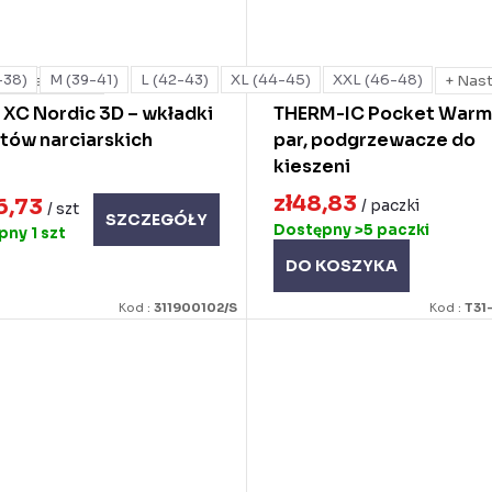
-38)
M (39-41)
L (42-43)
XL (44-45)
XXL (46-48)
+ Następna
+ Nas
 XC Nordic 3D – wkładki
THERM-IC Pocket Warme
tów narciarskich
par, podgrzewacze do
kieszeni
zł48,83
6,73
/ paczki
/ szt
SZCZEGÓŁY
Dostępny
>5 paczki
ępny
1 szt
DO KOSZYKA
Kod :
311900102/S
Kod :
T31