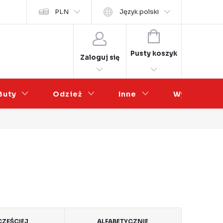
osobních údajů
PLN
Współpraca hurtowa
Język polski
KOSZYK
Pusty koszyk
Zaloguj się
Buty
Odzież
Inne
Wyprzedaż
ZĘŚCIEJ
ALFABETYCZNIE