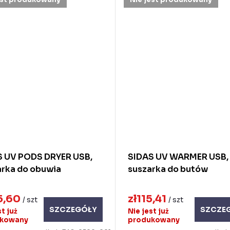
S UV PODS DRYER USB,
SIDAS UV WARMER USB,
arka do obuwia
suszarka do butów
5,60
zł115,41
/ szt
/ szt
SZCZEGÓŁY
SZCZE
st już
Nie jest już
ukowany
produkowany