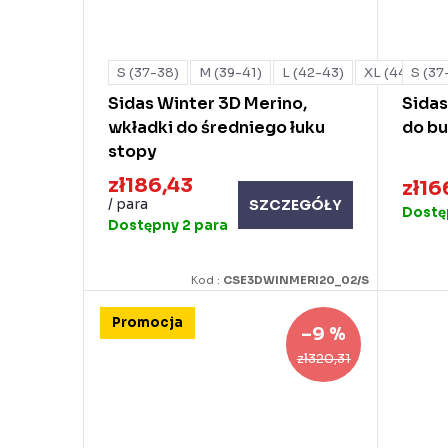
S (37-38)
M (39-41)
L (42-43)
XL (44-45)
S (37
Sidas Winter 3D Merino,
Sidas
wkładki do średniego łuku
do bu
stopy
zł186,43
zł16
/ para
SZCZEGÓŁY
Dost
Dostępny
2 para
Kod :
CSE3DWINMERI20_02/S
Promocja
–9 %
zł320,31