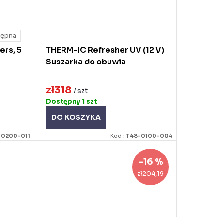
tępna
rs, 5
THERM-IC Refresher UV (12 V)
Suszarka do obuwia
zł318
/ szt
Dostępny
1 szt
DO KOSZYKA
-0200-011
Kod :
T48-0100-004
–16 %
zł204,19