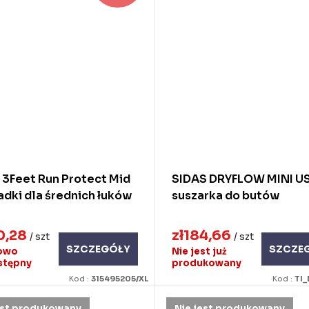
 3Feet Run Protect Mid
SIDAS DRYFLOW MINI U
adki dla średnich łuków
suszarka do butów
0,28
zł184,66
/ szt
/ szt
SZCZEGÓŁY
SZCZE
owo
Nie jest już
stępny
produkowany
Kod :
315495205/XL
Kod :
TI_
est produkowany
Nie jest produkowany