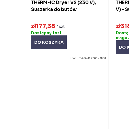
d
u
THERM-IC Dryer V2 (230 V),
THER
Suszarka do butów
V) - 
u
k
k
t
zł177,38
zł31
/ szt
t
ó
Dostępny
1 szt
Dostę
ciągu 
ó
w
DO KOSZYKA
DO 
w
Kod :
T48-0200-001