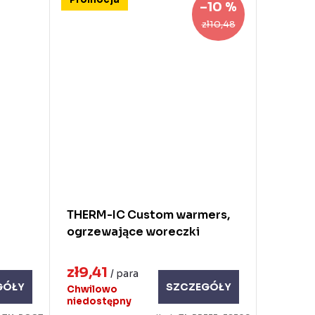
–10 %
zł10,48
THERM-IC Custom warmers,
ogrzewające woreczki
zł9,41
/ para
GÓŁY
SZCZEGÓŁY
Chwilowo
niedostępny