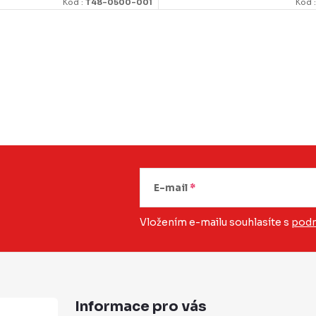
Kod :
T48-0500-001
Kod 
E-mail
Vložením e-mailu souhlasíte s
podm
Informace pro vás