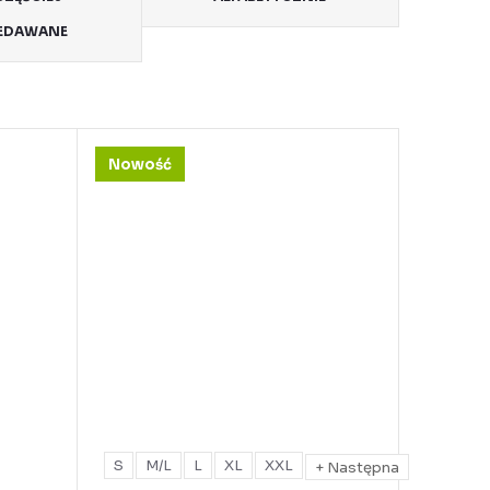
EDAWANE
Nowość
S
M/L
L
XL
XXL
+ Następna