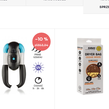
SPRZ
–10 %
zł353,34