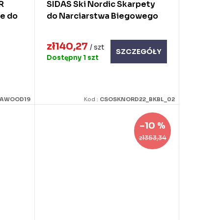
R
SIDAS Ski Nordic Skarpety
e do
do Narciarstwa Biegowego
zł140,27
/ szt
SZCZEGÓŁY
Dostępny
1 szt
BAWOOD19
Kod :
CSOSKNORD22_BKBL_02
–10 %
zł353,34