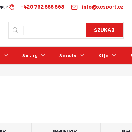
+420 732 655 668
info@xcsport.cz
je, zwroty i wymiany
Warunki handlowe
Podmínky ochrany 
SZUKAJ
i
Smary
Serwis
Kije
ŃSZE
NAJDROŻSZE
NAJC