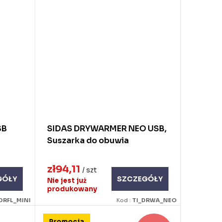
SB
SIDAS DRYWARMER NEO USB,
Suszarka do obuwia
zł94,11
/ szt
GÓŁY
SZCZEGÓŁY
Nie jest już
produkowany
DRFL_MINI
Kod :
TI_DRWA_NEO
Promocja