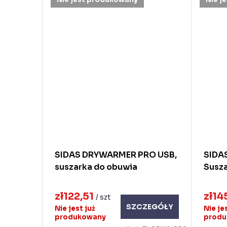
SIDAS DRYWARMER PRO USB,
SIDA
suszarka do obuwia
Susz
zł122,51
zł14
/ szt
SZCZEGÓŁY
Nie jest już
Nie je
produkowany
prod