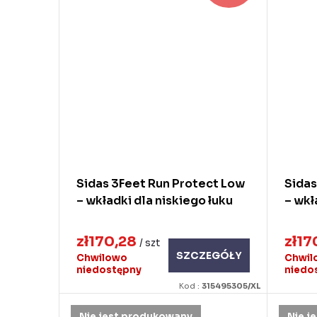
Sidas 3Feet Run Protect Low
Sidas
– wkładki dla niskiego łuku
– wkł
zł170,28
zł17
/ szt
SZCZEGÓŁY
Chwilowo
Chwil
niedostępny
niedo
Kod :
315495305/XL
Nie jest produkowany
Nie j