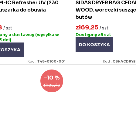
M-IC Refresher UV (230
SIDAS DRYER BAG CEDA
Suszarka do obuwia
WOOD, woreczki susząc
butów
8
zł69,25
/ szt
/ szt
pny u dostawcy (wysyłka w
Dostępny
>5 szt
3 dni)
DO KOSZYKA
KOSZYKA
Kod :
T48-0100-001
Kod :
CSHACDRY
–10 %
zł186,43