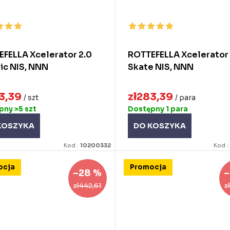
FELLA Xcelerator 2.0
ROTTEFELLA Xcelerator 
ic NIS, NNN
Skate NIS, NNN
83,39
zł283,39
/ szt
/ para
ępny
>5 szt
Dostępny
1 para
KOSZYKA
DO KOSZYKA
Kod :
10200332
Kod :
ocja
Promocja
–28 %
–
zł442,61
z