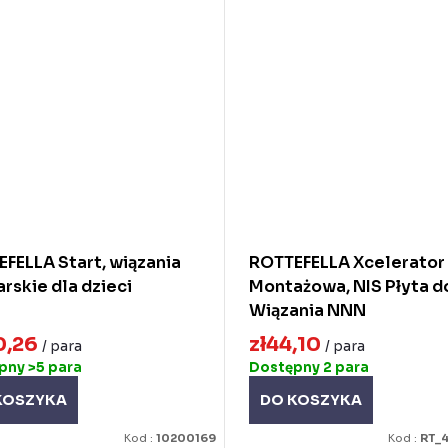
FELLA Start, wiązania
ROTTEFELLA Xcelerator 
arskie dla dzieci
Montażowa, NIS Płyta d
Wiązania NNN
0,26
zł44,10
/ para
/ para
ępny
>5 para
Dostępny
2 para
KOSZYKA
DO KOSZYKA
Kod :
10200169
Kod :
RT_