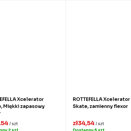
EFELLA Xcelerator
ROTTEFELLA Xcelerator
, Miękki zapasowy
Skate, zamienny flexor
r
,54
zł34,54
/ szt
/ szt
ępny
2 szt
Dostępny
5 szt