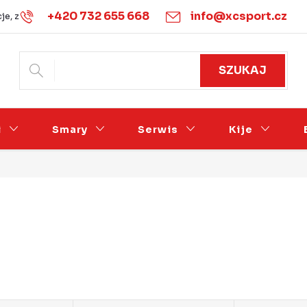
+420 732 655 668
info@xcsport.cz
je, zwroty i wymiany
Warunki handlowe
Podmínky ochrany 
SZUKAJ
i
Smary
Serwis
Kije