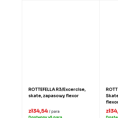
ROTTEFELLA R3/Excercise,
ROTT
skate, zapasowy flexor
Skate
flexo
zł34,54
zł34
/ para
Dostępny
>5 para
Dost