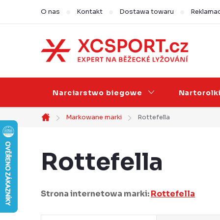
Przejść
O nas
Kontakt
Dostawa towaru
Reklamac
do
treści
Narciarstwo biegowe
Nartorolk
Markowane marki
Rottefella
Home
Rottefella
Strona internetowa marki:
Rottefella