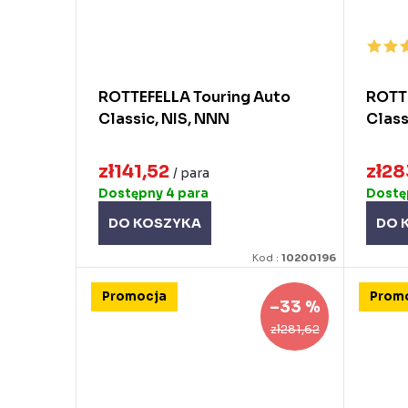
ROTTEFELLA Touring Auto
ROTTE
Classic, NIS, NNN
Class
zł141,52
zł2
/ para
Dostępny
4 para
Dost
DO KOSZYKA
DO 
Kod :
10200196
Promocja
Prom
–33 %
zł281,62