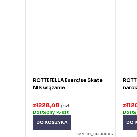
ROTTEFELLA Exercise Skate
ROTTE
NIS wiązanie
narci
zł228,48
zł12
/ szt
Dostępny
>5 szt
Dost
DO KOSZYKA
DO 
Kod :
RT_10200006