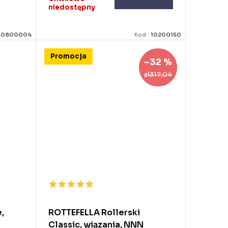
niedostępny
40800004
Kod :
10200150
Promocja
–32 %
zł317,04
,
ROTTEFELLA Rollerski
Classic, wiązania, NNN