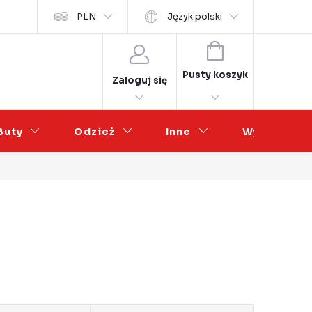
osobních údajů
PLN
Współpraca hurtowa
Język polski
KOSZYK
Pusty koszyk
Zaloguj się
Buty
Odzież
Inne
Wyprzedaż