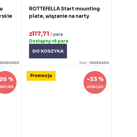
w
ROTTEFELLA Start mounting
rskie
plate, wiązanie na narty
zł17,71
/ para
Dostępny
>5 para
DO KOSZYKA
10200403
Kod :
10200404
Promocja
26 %
–33 %
ł387,89
zł281,62