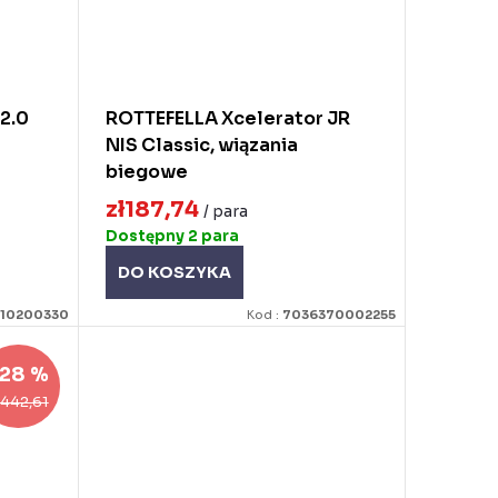
2.0
ROTTEFELLA Xcelerator JR
NIS Classic, wiązania
biegowe
zł187,74
/ para
Dostępny
2 para
DO KOSZYKA
10200330
Kod :
7036370002255
28 %
ł442,61