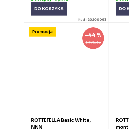
DO KOSZYKA
DO 
Kod :
20200093
Promocja
–44 %
zł175,35
ROTTEFELLA Basic White,
ROTT
NNN
monta