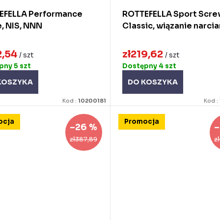
EFELLA Performance
ROTTEFELLA Sport Scre
, NIS, NNN
Classic, wiązanie narcia
2,54
zł219,62
/ szt
/ szt
ępny
5 szt
Dostępny
4 szt
KOSZYKA
DO KOSZYKA
Kod :
10200181
Kod :
ocja
Promocja
–26 %
–
zł387,89
z