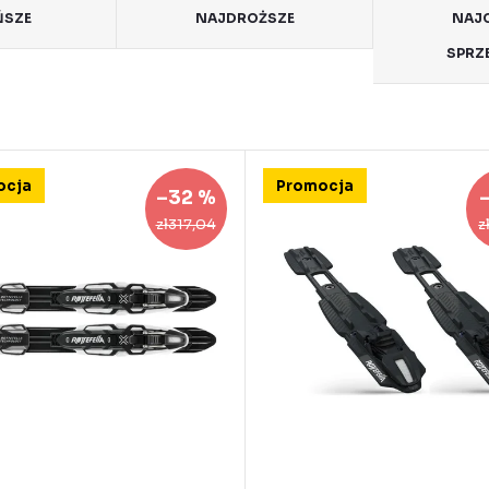
ŃSZE
NAJDROŻSZE
NAJC
SPRZ
ocja
Promocja
–32 %
zł317,04
z