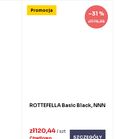
Promocja
–31 %
zł175,35
ROTTEFELLA Basic Black, NNN
zł120,44
/ szt
SZCZEGÓŁY
Chwilowo