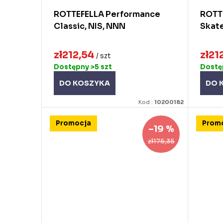
d
u
ROTTEFELLA Performance
ROTT
Classic, NIS, NNN
Skate
u
k
k
t
zł212,54
zł21
/ szt
t
ó
Dostępny
>5 szt
Dost
ó
w
DO KOSZYKA
DO 
w
Kod :
10200182
Promocja
Prom
–19 %
zł175,35