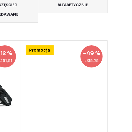
ZĘŚCIEJ
ALFABETYCZNIE
EDAWANE
Promocja
–12 %
–49 %
ł251,51
zł35,25