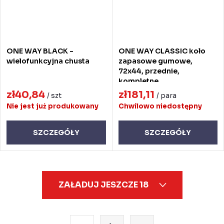
ONE WAY BLACK -
ONE WAY CLASSIC koło
wielofunkcyjna chusta
zapasowe gumowe,
72x44, przednie,
kompletne
zł40,84
zł181,11
/ szt
/ para
Nie jest już produkowany
Chwilowo niedostępny
SZCZEGÓŁY
SZCZEGÓŁY
K
ZAŁADUJ JESZCZE 18
o
n
t
P