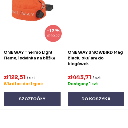
w
–12 %
zł140,27
ONE WAY Thermo Light
ONE WAY SNOWBIRD Mag
Flame, ledvinka na běžky
Black, okulary do
biegówek
zł122,51
zł443,71
/ szt
/ szt
Wkrótce dostępne
Dostępny
1 szt
SZCZEGÓŁY
DO KOSZYKA