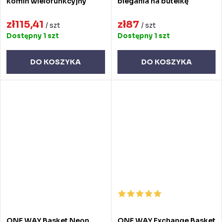
komin wielofunkcyjny
biegania na butelkę
zł115,41
zł87
/ szt
/ szt
Dostępny
1 szt
Dostępny
1 szt
DO KOSZYKA
DO KOSZYKA
ONE WAY Basket Neon,
ONE WAY Exchange Basket