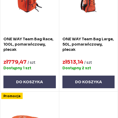
a
a
n
p
i
r
e
o
ONE WAY Team Bag Race,
ONE WAY Team Bag Large,
p
d
100L, pomarańczowy,
50L, pomarańczowy,
plecak
plecak
r
u
o
zł779,47
zł513,14
k
/ szt
/ szt
Dostępny
1 szt
Dostępny
2 szt
d
t
u
ó
DO KOSZYKA
DO KOSZYKA
k
w
Promocja
t
ó