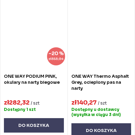
–20 %
zł353,34
ONE WAY PODIUM PINK,
ONE WAY Thermo Asphalt
okulary na narty biegowe
Grey, ocieplony pas na
narty
zł282,32
zł140,27
/ szt
/ szt
Dostępny
1 szt
Dostępny u dostawcy
(wysyłka w ciągu 3 dni)
DO KOSZYKA
DO KOSZYKA