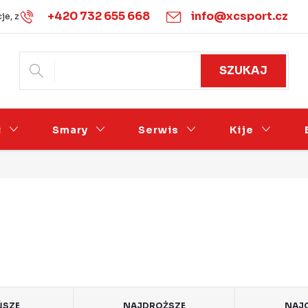
+420 732 655 668
info@xcsport.cz
je, zwroty i wymiany
Warunki handlowe
Podmínky ochrany 
SZUKAJ
i
Smary
Serwis
Kije
ŃSZE
NAJDROŻSZE
NAJC