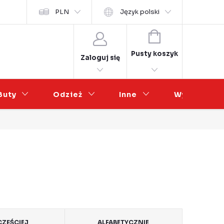
osobních údajů
PLN
Współpraca hurtowa
Język polski
KOSZYK
Pusty koszyk
Zaloguj się
Buty
Odzież
Inne
Wyprzedaż
ZĘŚCIEJ
ALFABETYCZNIE