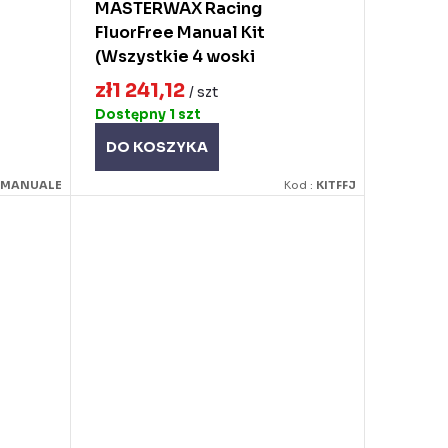
MASTERWAX Racing
FluorFree Manual Kit
(Wszystkie 4 woski
bezfluorowe)
zł1 241,12
/ szt
Dostępny
1 szt
DO KOSZYKA
TMANUALE
Kod :
KITFFJ