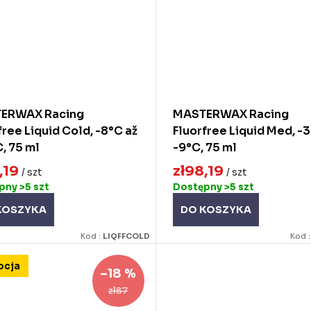
ERWAX Racing
MASTERWAX Racing
free Liquid Cold, -8°C až
Fluorfree Liquid Med, -3
, 75 ml
-9°C, 75 ml
,19
zł98,19
/ szt
/ szt
ępny
>5 szt
Dostępny
>5 szt
KOSZYKA
DO KOSZYKA
Kod :
LIQFFCOLD
Kod 
ocja
–18 %
zł87