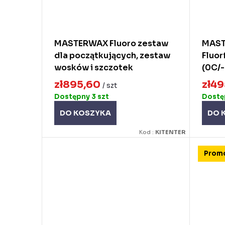
MASTERWAX Fluoro zestaw
MAST
dla początkujących, zestaw
Fluor
wosków i szczotek
(0C/
zł895,60
zł4
/ szt
Dostępny
3 szt
Dost
DO KOSZYKA
DO 
Kod :
KITENTER
Prom