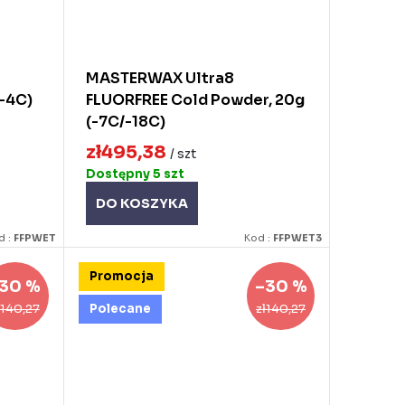
MASTERWAX Ultra8
/-4C)
FLUORFREE Cold Powder, 20g
(-7C/-18C)
zł495,38
/ szt
Dostępny
5 szt
DO KOSZYKA
d :
FFPWET
Kod :
FFPWET3
Promocja
30 %
–30 %
ł140,27
zł140,27
Polecane