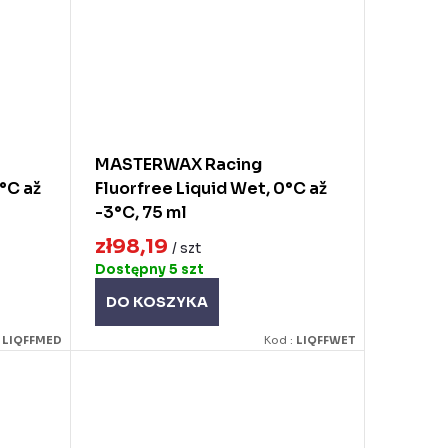
MASTERWAX Racing
°C až
Fluorfree Liquid Wet, 0°C až
-3°C, 75 ml
zł98,19
/ szt
Dostępny
5 szt
DO KOSZYKA
:
LIQFFMED
Kod :
LIQFFWET