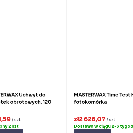
ERWAX Uchwyt do
MASTERWAX Time Test K
tek obrotowych, 120
fotokomórka
1,59
zł2 626,07
/ szt
/ szt
ępny
2 szt
Dostawa w ciągu 2-3 tygod