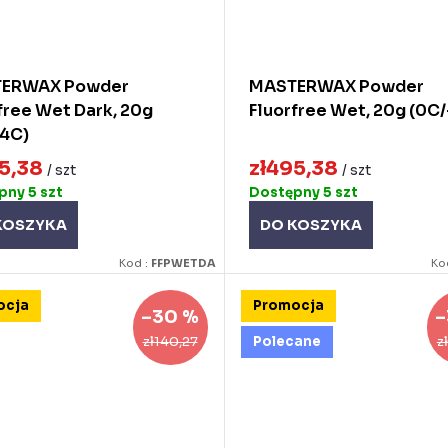
ERWAX Powder
MASTERWAX Powder
free Wet Dark, 20g
Fluorfree Wet, 20g (0C
-4C)
95,38
zł495,38
/ szt
/ szt
ępny
5 szt
Dostępny
5 szt
KOSZYKA
DO KOSZYKA
Kod :
FFPWETDA
Ko
ocja
Promocja
–30 %
–
zł140,27
z
Polecane