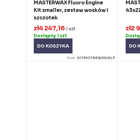
d
u
MASTERWAX Fluoro Engine
MASTE
Kit smaller, zestaw wosków i
43x2
u
k
szczotek
k
t
zł4 247,16
zł2 
/ szt
t
ó
Dostępny
1 szt
Dost
ó
w
DO KOSZYKA
DO 
w
Kod :
KITMOTNEWSKIALP