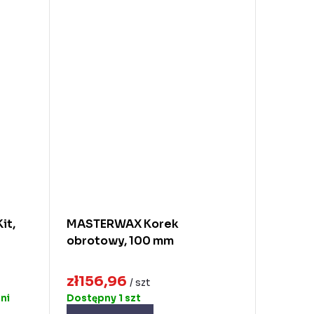
it,
MASTERWAX Korek
obrotowy, 100 mm
zł156,96
/ szt
ni
Dostępny
1 szt