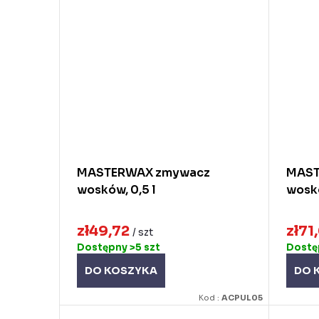
MASTERWAX zmywacz
MAST
wosków, 0,5 l
woskó
zł49,72
zł71
/ szt
Dostępny
>5 szt
Dost
DO KOSZYKA
DO 
Kod :
ACPUL05