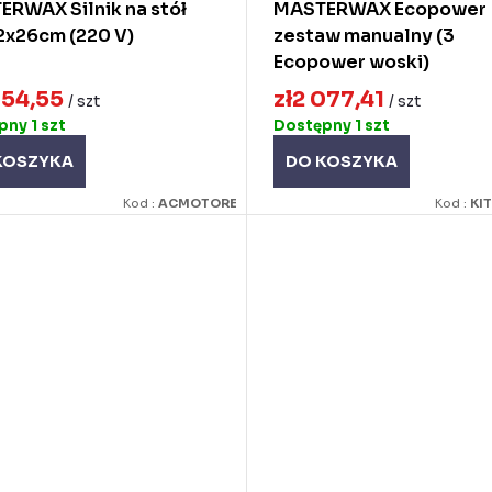
RWAX Silnik na stół
MASTERWAX Ecopower
2x26cm (220 V)
zestaw manualny (3
Ecopower woski)
954,55
zł2 077,41
/ szt
/ szt
ępny
1 szt
Dostępny
1 szt
KOSZYKA
DO KOSZYKA
Kod :
ACMOTORE
Kod :
KI