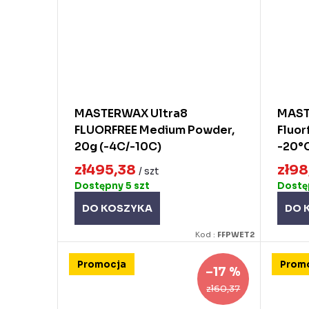
MASTERWAX Ultra8
MAST
FLUORFREE Medium Powder,
Fluor
20g (-4C/-10C)
-20°C
zł495,38
zł98
/ szt
Dostępny
5 szt
Dost
DO KOSZYKA
DO 
Kod :
FFPWET2
Promocja
Prom
–17 %
zł60,37