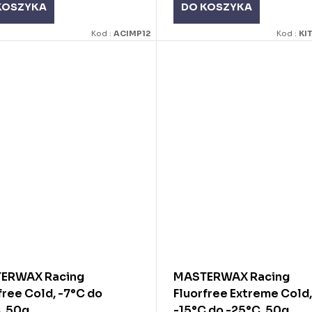
KOSZYKA
DO KOSZYKA
Kod :
ACIMP12
Kod :
KI
ERWAX Racing
MASTERWAX Racing
free Cold, -7°C do
Fluorfree Extreme Cold,
, 50g
-15°C do -25°C, 50g