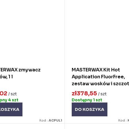
ERWAX zmywacz
MASTERWAX Kit Hot
w, 1 l
Application FluorFree,
zestaw wosków i szczo
,02
zł378,55
/ szt
/ szt
ępny
4 szt
Dostępny
1 szt
KOSZYKA
DO KOSZYKA
Kod :
ACPUL1
Kod :