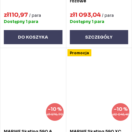
różowe
zł110,97
zł1 093,04
/ para
/ para
Dostępny
1 para
Dostępny
1 para
DO KOSZYKA
SZCZEGÓŁY
Promocja
–10 %
–10 %
zł1 576,70
zł2 045,45
MARWE Skating 590 A,
MARWE Skating 590 XC