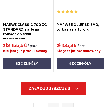
MARWE CLASSIC 700 XC
MARWE ROLLERSKIBAG,
STANDARD, narty na
torba na nartorolki
rolkach do stylu
klasycznego
zł2 155,54
zł155,36
/ para
/ szt
Nie jest już produkowany
Nie jest już produkowany
SZCZEGÓŁY
SZCZEGÓŁY
K
ZAŁADUJ JESZCZE 8
o
n
t
P