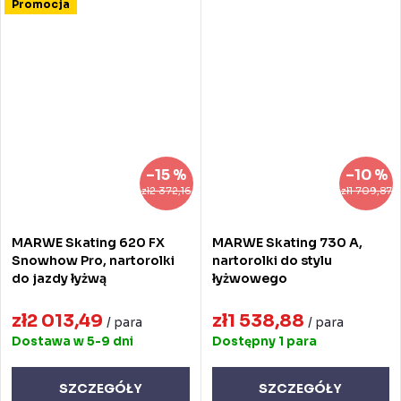
Promocja
–15 %
–10 %
zł2 372,16
zł1 709,87
MARWE Skating 620 FX
MARWE Skating 730 A,
Snowhow Pro, nartorolki
nartorolki do stylu
do jazdy łyżwą
łyżwowego
zł2 013,49
zł1 538,88
/ para
/ para
Dostawa w 5-9 dni
Dostępny
1 para
SZCZEGÓŁY
SZCZEGÓŁY