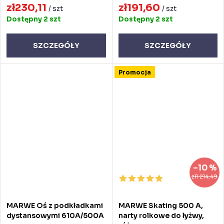
zł230,11
zł191,60
/ szt
/ szt
Dostępny
2 szt
Dostępny
2 szt
SZCZEGÓŁY
SZCZEGÓŁY
Promocja
–10 %
zł1 214,49
MARWE Oś z podkładkami
MARWE Skating 500 A,
dystansowymi 610A/500A
narty rolkowe do łyżwy,