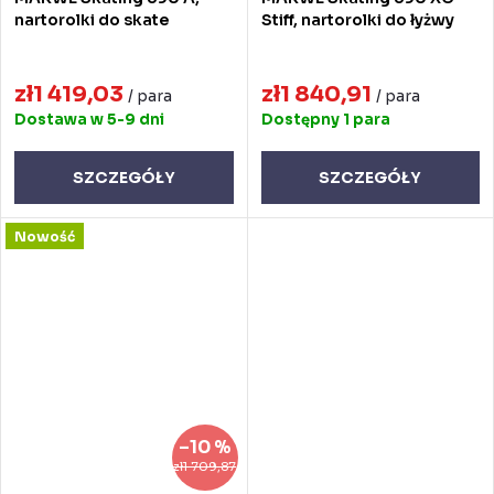
nartorolki do skate
Stiff, nartorolki do łyżwy
zł1 419,03
zł1 840,91
/ para
/ para
Dostawa w 5-9 dni
Dostępny
1 para
SZCZEGÓŁY
SZCZEGÓŁY
Nowość
–10 %
zł1 709,87