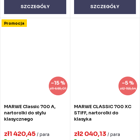
SZCZEGÓŁY
SZCZEGÓŁY
Promocja
–15 %
–5 %
zł1 685,01
zł2 155,54
MARWE Classic 700 A,
MARWE CLASSIC 700 XC
nartorolki do stylu
STIFF, nartorolki do
klasycznego
klasyka
zł1 420,45
zł2 040,13
/ para
/ para