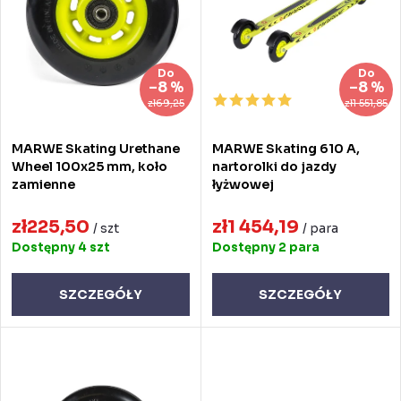
w
t
a
a
n
p
Do
Do
–8 %
–8 %
i
r
zł69,25
zł1 551,85
e
o
MARWE Skating Urethane
MARWE Skating 610 A,
p
d
Wheel 100x25 mm, koło
nartorolki do jazdy
zamienne
łyżwowej
r
u
o
zł225,50
zł1 454,19
k
/ szt
/ para
Dostępny
4 szt
Dostępny
2 para
d
t
u
ó
SZCZEGÓŁY
SZCZEGÓŁY
k
w
t
ó