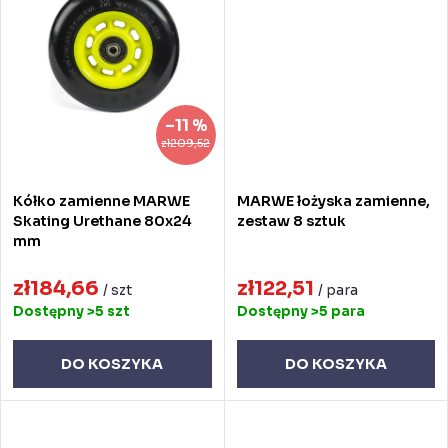
w
–11 %
zł209,52
Kółko zamienne MARWE
MARWE łożyska zamienne,
Skating Urethane 80x24
zestaw 8 sztuk
mm
zł184,66
zł122,51
/ szt
/ para
Dostępny
>5 szt
Dostępny
>5 para
DO KOSZYKA
DO KOSZYKA