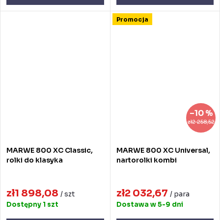
Promocja
–10 %
zł2 258,52
MARWE 800 XC Classic,
MARWE 800 XC Universal,
rolki do klasyka
nartorolki kombi
zł1 898,08
zł2 032,67
/ szt
/ para
Dostępny
1 szt
Dostawa w 5-9 dni