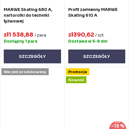
MARWE Skating 680 A,
Profil zamienny MARWE
nartorolki do techniki
Skating 610 A
łyżwowej
zł1 538,88
zł390,62
/ para
/ szt
Dostępny
1 para
Dostawa w 5-9 dni
SZCZEGÓŁY
SZCZEGÓŁY
Nie jest produkowany
Promocja
Nowość
Do
–13 %