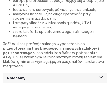
europejski producent specjalizujący się w osprzęcie
ATV/UTV,
testowane w surowych, północnych warunkach,
masywna konstrukcja i długa żywotność przy
codziennym użytkowaniu,
kompatybilność z większością quadów, UTV i
mniejszych traktorów,
szeroka oferta sprzętu zimowego, rolniczego i
leśnego.
Jeśli szukasz profesjonalnego wyposażenia do
przygotowania tras biegowych, zimowych szlaków i
pętli sportowych
, narzędzia Iron Baltic w połączeniu z
ATV/UTV są wydajnym i ekonomicznym rozwiązaniem dla
klubów, gmin oraz wymagających pasjonatów narciarstwa
biegowego.
S
Polecamy
o
Najtańsze
r
L
Najdroższe
t
i
Najczęściej sprzedawane