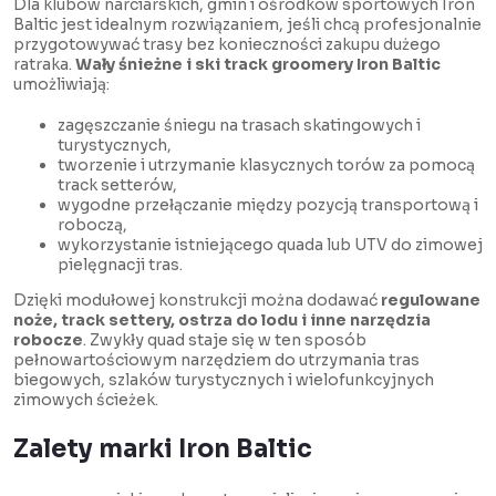
Dla klubów narciarskich, gmin i ośrodków sportowych Iron
Baltic jest idealnym rozwiązaniem, jeśli chcą profesjonalnie
przygotowywać trasy bez konieczności zakupu dużego
ratraka.
Wały śnieżne i ski track groomery Iron Baltic
umożliwiają:
zagęszczanie śniegu na trasach skatingowych i
turystycznych,
tworzenie i utrzymanie klasycznych torów za pomocą
track setterów,
wygodne przełączanie między pozycją transportową i
roboczą,
wykorzystanie istniejącego quada lub UTV do zimowej
pielęgnacji tras.
Dzięki modułowej konstrukcji można dodawać
regulowane
noże, track settery, ostrza do lodu i inne narzędzia
robocze
. Zwykły quad staje się w ten sposób
pełnowartościowym narzędziem do utrzymania tras
biegowych, szlaków turystycznych i wielofunkcyjnych
zimowych ścieżek.
Zalety marki Iron Baltic