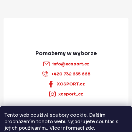
k
t
a
y
info
@
xcsport.cz
+420 732 655 668
XCSPORT.cz
xcsport_cz
Tento web používá soubory cookie. Dalším
Informace pro vás
procházením tohoto webu vyjadřujete souhlas s
jejich používáním.. Více informací
zde
.