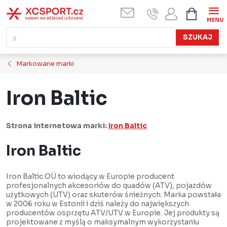
Przejść
KOSZYK
do
treści
SZUKAJ
Markowane marki
Iron Baltic
Strona internetowa marki:
Iron Baltic
Iron Baltic
Iron Baltic OÜ to wiodący w Europie producent
profesjonalnych akcesoriów do quadów (ATV), pojazdów
użytkowych (UTV) oraz skuterów śnieżnych. Marka powstała
w 2006 roku w Estonii i dziś należy do największych
producentów osprzętu ATV/UTV w Europie. Jej produkty są
projektowane z myślą o maksymalnym wykorzystaniu