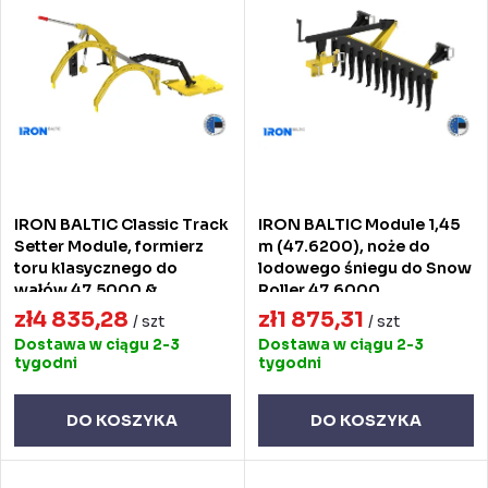
o
s
Alfabetycznie
w
t
a
a
n
p
i
r
e
o
IRON BALTIC Classic Track
IRON BALTIC Module 1,45
p
d
Setter Module, formierz
m (47.6200), noże do
toru klasycznego do
lodowego śniegu do Snow
r
u
wałów 47.5000 &
Roller 47.6000
47.6000
o
zł4 835,28
zł1 875,31
k
/ szt
/ szt
Dostawa w ciągu 2-3
Dostawa w ciągu 2-3
d
t
tygodni
tygodni
u
ó
DO KOSZYKA
DO KOSZYKA
k
w
t