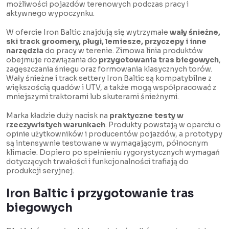
możliwości pojazdów terenowych podczas pracy i
aktywnego wypoczynku.
W ofercie Iron Baltic znajdują się wytrzymałe
wały śnieżne,
ski track groomery, pługi, lemiesze, przyczepy i inne
narzędzia
do pracy w terenie. Zimowa linia produktów
obejmuje rozwiązania do
przygotowania tras biegowych
,
zagęszczania śniegu oraz formowania klasycznych torów.
Wały śnieżne i track settery Iron Baltic są kompatybilne z
większością quadów i UTV, a także mogą współpracować z
mniejszymi traktorami lub skuterami śnieżnymi.
Marka kładzie duży nacisk na
praktyczne testy w
rzeczywistych warunkach
. Produkty powstają w oparciu o
opinie użytkowników i producentów pojazdów, a prototypy
są intensywnie testowane w wymagającym, północnym
klimacie. Dopiero po spełnieniu rygorystycznych wymagań
dotyczących trwałości i funkcjonalności trafiają do
produkcji seryjnej.
Iron Baltic i przygotowanie tras
biegowych