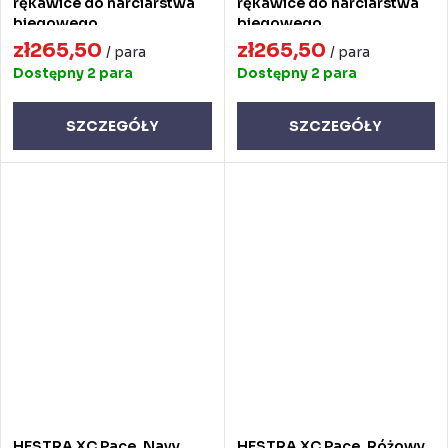
rękawice do narciarstwa
rękawice do narciarstwa
biegowego
biegowego
zł265,50
zł265,50
/ para
/ para
Dostępny
2 para
Dostępny
2 para
SZCZEGÓŁY
SZCZEGÓŁY
HESTRA XC Pace, Navy
HESTRA XC Pace, Różowy