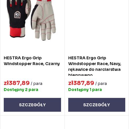
w
HESTRA Ergo Grip
HESTRA Ergo Grip
Windstopper Race, Czarny
Windstopper Race, Navy,
rękawice do narciarstwa
biegowego
zł387,89
zł387,89
/ para
/ para
Dostępny
2 para
Dostępny
1 para
SZCZEGÓŁY
SZCZEGÓŁY