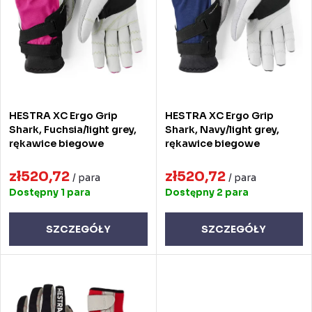
w
t
a
a
n
p
i
r
e
o
HESTRA XC Ergo Grip
HESTRA XC Ergo Grip
p
d
Shark, Fuchsia/light grey,
Shark, Navy/light grey,
rękawice biegowe
rękawice biegowe
r
u
o
zł520,72
zł520,72
k
/ para
/ para
Dostępny
1 para
Dostępny
2 para
d
t
u
ó
SZCZEGÓŁY
SZCZEGÓŁY
k
w
t
ó