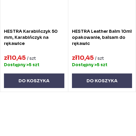
HESTRA Karabińczyk 50
HESTRA Leather Balm 10ml
mm, Karabińczyk na
opakowanie, balsam do
rękawice
rękawic
zł10,45
zł10,45
/ szt
/ szt
Dostępny
>5 szt
Dostępny
>5 szt
DO KOSZYKA
DO KOSZYKA
K
o
n
t