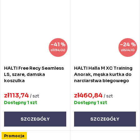
–41 %
–24 %
zł194,02
zł614,10
HALTI Free Recy Seamless
HALTI Halla M XC Training
LS, szare, damska
Anorak, męska kurtka do
koszulka
narciarstwa biegowego
zł113,74
zł460,84
/ szt
/ szt
Dostępny
1 szt
Dostępny
1 szt
SZCZEGÓŁY
SZCZEGÓŁY
Promocja