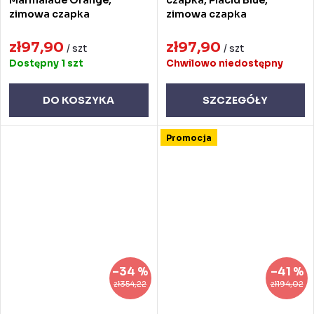
zimowa czapka
zimowa czapka
zł97,90
zł97,90
/ szt
/ szt
Dostępny
1 szt
Chwilowo niedostępny
DO KOSZYKA
SZCZEGÓŁY
Promocja
–34 %
–41 %
zł354,22
zł194,02