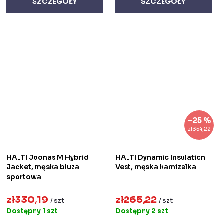
SZCZEGÓŁY
SZCZEGÓŁY
–25 %
zł354,22
HALTI Joonas M Hybrid
HALTI Dynamic Insulation
Jacket, męska bluza
Vest, męska kamizelka
sportowa
zł330,19
zł265,22
/ szt
/ szt
Dostępny
1 szt
Dostępny
2 szt