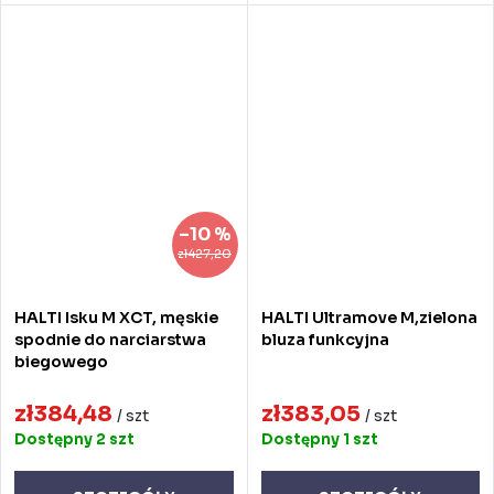
–10 %
zł427,20
HALTI Isku M XCT, męskie
HALTI Ultramove M,zielona
spodnie do narciarstwa
bluza funkcyjna
biegowego
zł384,48
zł383,05
/ szt
/ szt
Dostępny
2 szt
Dostępny
1 szt