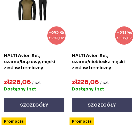
w
–20 %
–20 %
zł283,02
zł283,02
HALTI Avion Set,
HALTI Avion Set,
czarno/brązowy, męski
czarno/niebieska męski
zestaw termiczny
zestaw termiczny
zł226,06
zł226,06
/ szt
/ szt
Dostępny
1 szt
Dostępny
1 szt
SZCZEGÓŁY
SZCZEGÓŁY
Promocja
Promocja