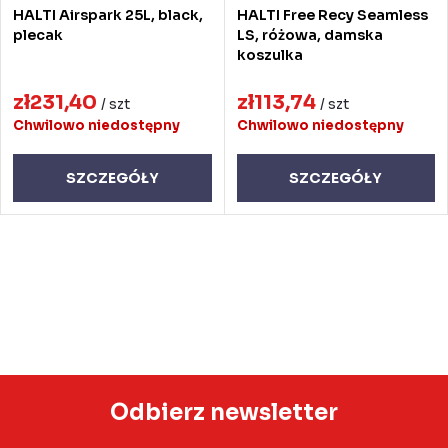
HALTI Airspark 25L, black,
HALTI Free Recy Seamless
plecak
LS, różowa, damska
koszulka
zł231,40
zł113,74
/ szt
/ szt
Chwilowo niedostępny
Chwilowo niedostępny
SZCZEGÓŁY
SZCZEGÓŁY
K
o
n
t
r
o
Odbierz newsletter
l