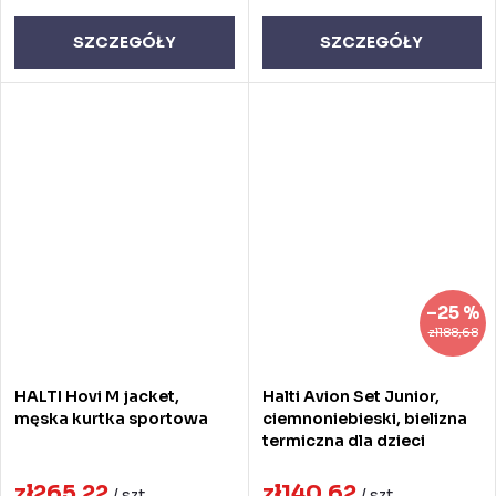
SZCZEGÓŁY
SZCZEGÓŁY
–25 %
zł188,68
HALTI Hovi M jacket,
Halti Avion Set Junior,
męska kurtka sportowa
ciemnoniebieski, bielizna
termiczna dla dzieci
zł265,22
zł140,62
/ szt
/ szt