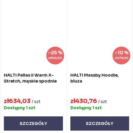
–25 %
–10 %
zł845,50
zł478,82
HALTI Pallas II Warm X-
HALTI Massby Hoodie,
Stretch, męskie spodnie
bluza
zł634,03
zł430,76
/ szt
/ szt
Dostępny
1 szt
Dostępny
1 szt
SZCZEGÓŁY
SZCZEGÓŁY