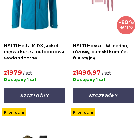
a
a
n
p
–20 %
i
r
zł621,22
e
o
HALTI Hetta M DX jacket,
HALTI Hossa II W merino,
p
d
męska kurtka outdoorowa
różowy, damski komplet
wodoodporna
funkcyjny
r
u
o
zł979
zł496,97
k
/ szt
/ szt
Dostępny
1 szt
Dostępny
1 szt
d
t
u
ó
SZCZEGÓŁY
SZCZEGÓŁY
k
w
Promocja
Promocja
t
ó