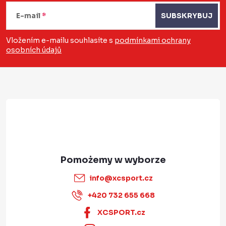
S
k
t
E-mail
SUBSKRYBUJ
i
o
l
Vložením e-mailu souhlasíte s
podmínkami ochrany
i
osobních údajů
p
s
k
t
a
y
info
@
xcsport.cz
+420 732 655 668
XCSPORT.cz