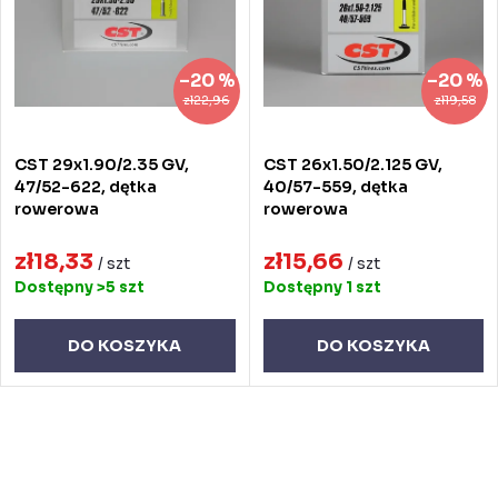
a
a
n
p
–20 %
–20 %
i
r
zł22,96
zł19,58
e
o
CST 29x1.90/2.35 GV,
CST 26x1.50/2.125 GV,
p
d
47/52-622, dętka
40/57-559, dętka
rowerowa
rowerowa
r
u
o
zł18,33
zł15,66
k
/ szt
/ szt
Dostępny
>5 szt
Dostępny
1 szt
d
t
u
ó
DO KOSZYKA
DO KOSZYKA
k
w
t
K
ó
o