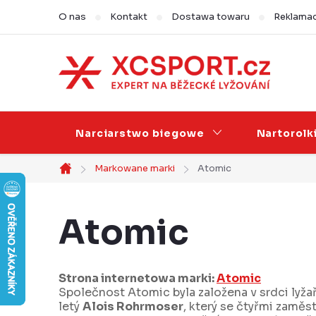
Przejść
O nas
Kontakt
Dostawa towaru
Reklamac
do
treści
Narciarstwo biegowe
Nartorolk
Markowane marki
Atomic
Home
Atomic
Strona internetowa marki:
Atomic
Společnost Atomic byla založena v srdci lyž
letý
Alois Rohrmoser
, který se čtyřmi zaměs