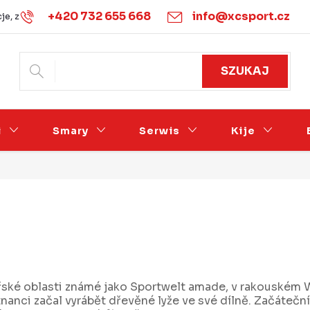
+420 732 655 668
info@xcsport.cz
je, zwroty i wymiany
Warunki handlowe
Podmínky ochrany 
SZUKAJ
i
Smary
Serwis
Kije
ařské oblasti známé jako Sportwelt amade, v rakouském 
tnanci začal vyrábět dřevěné lyže ve své dílně. Začátečn