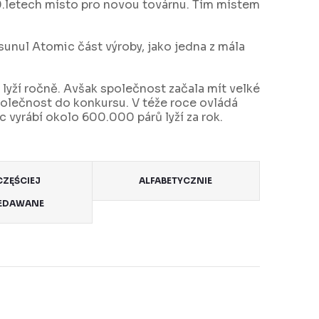
0.letech místo pro novou továrnu. Tím místem
sunul Atomic část výroby, jako jedna z mála
lyží ročně. Avšak společnost začala mít velké
polečnost do konkursu. V téže roce ovládá
 vyrábí okolo 600.000 párů lyží za rok.
ZĘŚCIEJ
ALFABETYCZNIE
EDAWANE