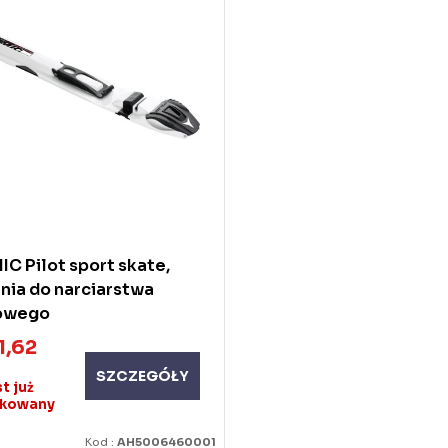
C Pilot sport skate,
nia do narciarstwa
owego
1,62
SZCZEGÓŁY
st już
ukowany
Kod :
AH5006460001