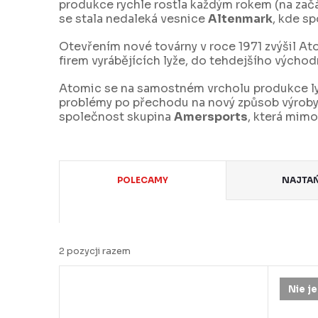
produkce rychle rostla každým rokem (na zač
se stala nedaleká vesnice
Altenmark
, kde sp
Otevřením nové továrny v roce 1971 zvýšil Ato
firem vyrábějících lyže, do tehdejšího výcho
Atomic se na samostném vrcholu produkce lyží
problémy po přechodu na nový způsob výroby,
společnost skupina
Amersports
, která mimo
S
POLECAMY
NAJTA
o
r
t
2
pozycji razem
o
L
Nie j
w
i