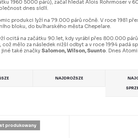
átku 1960 5000 párů), začal hledat Alois Rohrmoser v 6
olečnost dnes sídlí.
mic produkci lyží na 79.000 párů ročně. V roce 1981 pře
dního bloku, do bulharského města Chepelare.
 ocitá na začátku 90.let, kdy vyrábí přes 800.000 párů 
 což mělo za následek nižší odbyt a v roce 1994 padá s
 jiné také značky
Salomon, Wilson, Suunto
. Dnes Atomic
ŃSZE
NAJDROŻSZE
NAJC
SPRZ
est produkowany