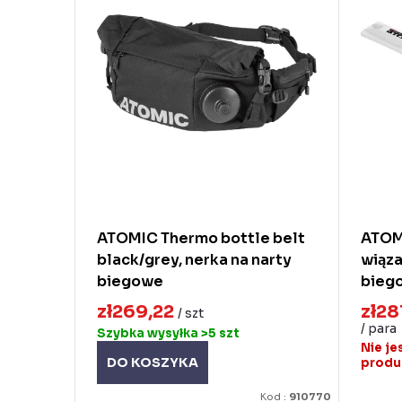
a
s
n
t
i
a
e
p
p
r
r
o
o
d
d
u
ATOMIC Thermo bottle belt
ATOMI
black/grey, nerka na narty
wiąza
u
k
biegowe
bieg
k
t
zł269,22
zł28
/ szt
t
ó
/ para
Szybka wysyłka
>5 szt
Nie je
ó
w
DO KOSZYKA
prod
w
Kod :
910770