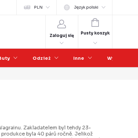
osobních údajů
PLN
Współpraca hurtowa
Język polski
KOSZYK
Pusty koszyk
Zaloguj się
Buty
Odzież
Inne
Wyprzedaż
Wagrainu. Zakladatelem byl tehdy 23-
í produkce byla 40 párů ročně. Jelikož