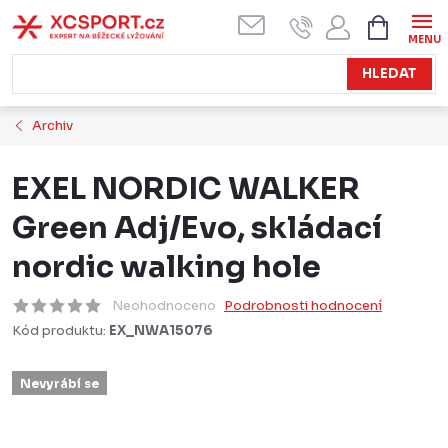
Přejít
NÁKUPN
KOŠÍK
na
obsah
HLEDAT
Archiv
EXEL NORDIC WALKER
Green Adj/Evo, skládací
nordic walking hole
Neohodnoceno
Podrobnosti hodnocení
Kód produktu:
EX_NWA15076
Nevyrábí se