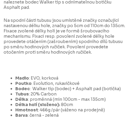
naleznete bodec Walker tip s odnímatelnou botičku
Asphalt pad.
Na spodní části tubusu jsou umístěné značky označující
nastavenou délku hole, značky po 5cm od 110cm do 135cm.
Fixace zvolené délky holí je ve formě šroubovacího
mechanismu. Fixaci resp. povolení zvolené délky hole
provedete otáčením (zašroubením) spodního dílů tubusu
po směru hodinových ručiček. Povolení provedete
otočením proti směru hodinových ručiček.
Madlo
: EVO, korková
Poutko
: Evolution, rukavičkové
Bodec
: Walker tip (bodec) + Asphalt pad (botička)
Tubus
: 20% Carbon
Délka
: proměnná (min 100cm - max 135cm)
Délka holí (složeno):
80cm
Hmotnost
: 466g /pár (váženo na prodejně)
Barva
: černá - zelená