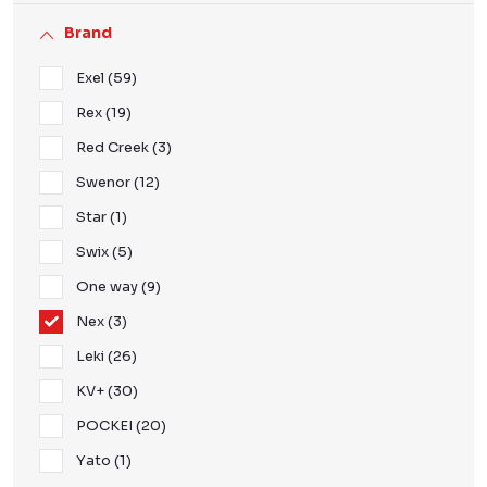
Brand
Exel
59
Rex
19
Red Creek
3
Swenor
12
Star
1
Swix
5
One way
9
Nex
3
Leki
26
KV+
30
POCKEI
20
Yato
1