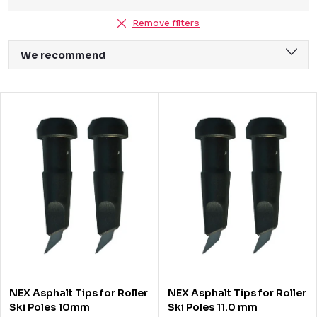
Remove filters
P
We recommend
r
Least expensive
o
L
Most expensive
d
i
Bestsellers
u
s
Alphabetically
c
t
t
o
s
f
o
p
r
r
NEX Asphalt Tips for Roller
NEX Asphalt Tips for Roller
t
o
Ski Poles 10mm
Ski Poles 11.0 mm