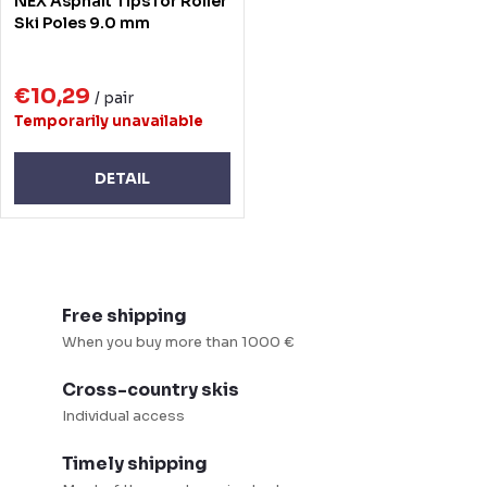
NEX Asphalt Tips for Roller
Ski Poles 9.0 mm
€10,29
/ pair
Temporarily unavailable
DETAIL
L
i
Free shipping
s
When you buy more than 1000 €
t
Cross-country skis
i
Individual access
n
g
Timely shipping