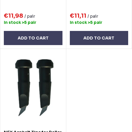
i
d
n
€11,98
€11,11
u
/ pair
/ pair
In stock
>5 pair
In stock
>5 pair
g
c
t
ADD TO CART
ADD TO CART
s