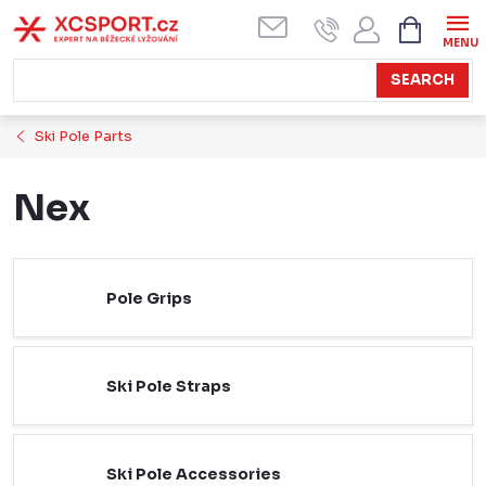
Skip
SHOPPI
CART
to
content
SEARCH
Ski Pole Parts
Nex
Pole Grips
Ski Pole Straps
Ski Pole Accessories