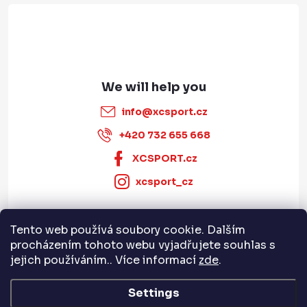
info
@
xcsport.cz
+420 732 655 668
XCSPORT.cz
xcsport_cz
Tento web používá soubory cookie. Dalším
Informace pro vás
procházením tohoto webu vyjadřujete souhlas s
jejich používáním.. Více informací
zde
.
Servis a služby
Settings