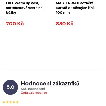
EXEL Warm up vest,
MASTERWAX Rotační
softshellová vesta na
kartáč z koňských žíní,
běžky
100 mm
700 Kč
830 Kč
Hodnocení zákazníků
5,0
560 hodnocení
Zobrazit recenze