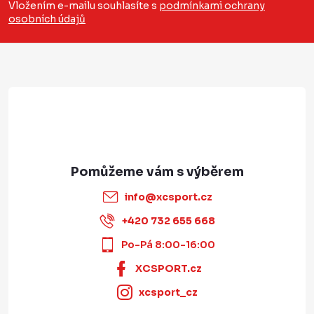
a
Vložením e-mailu souhlasíte s
podmínkami ochrany
osobních údajů
t
í
info
@
xcsport.cz
+420 732 655 668
Po-Pá 8:00-16:00
XCSPORT.cz
xcsport_cz