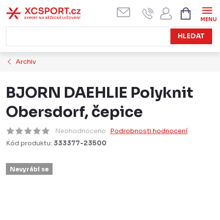
Přejít
NÁKUPN
KOŠÍK
na
obsah
HLEDAT
Archiv
BJORN DAEHLIE Polyknit
Obersdorf, čepice
Neohodnoceno
Podrobnosti hodnocení
Kód produktu:
333377-23500
Nevyrábí se