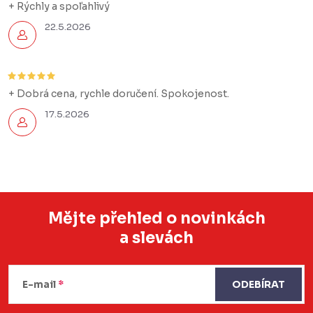
+ Rýchly a spoľahlivý
22.5.2026
+ Dobrá cena, rychle doručení. Spokojenost.
17.5.2026
Mějte přehled o novinkách
a slevách
Z
á
E-mail
ODEBÍRAT
p