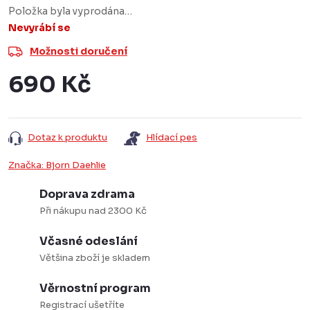
Položka byla vyprodána…
Nevyrábí se
Možnosti doručení
690 Kč
Měrná
cena:
Dotaz k produktu
Hlídací pes
Značka:
Bjorn Daehlie
Doprava zdrama
Při nákupu nad 2300 Kč
Včasné odeslání
Většina zboží je skladem
Věrnostní program
Registrací ušetříte