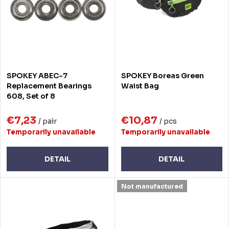
t
o
s
f
o
p
r
r
SPOKEY ABEC-7
SPOKEY Boreas Green
t
o
Replacement Bearings
Waist Bag
608, Set of 8
i
d
n
€7,23
€10,87
u
/ pair
/ pcs
Temporarily unavailable
Temporarily unavailable
g
c
t
DETAIL
DETAIL
s
Not manufactured