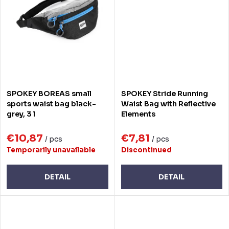
SPOKEY BOREAS small
SPOKEY Stride Running
sports waist bag black-
Waist Bag with Reflective
grey, 3 l
Elements
€10,87
€7,81
/ pcs
/ pcs
Temporarily unavailable
Discontinued
DETAIL
DETAIL