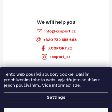
info
@
xcsport.cz
+420 732 655 668
XCSPORT.cz
xcsport_cz
Tento web používá soubory cookie. Dalším
Informace pro vás
procházením tohoto webu vyjadřujete souhlas s
jejich používáním.. Více informací
zde
.
Servis a služby
Settings
Copyright 2026
XCSPORT.cz
. All rights reserved.