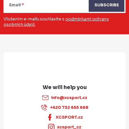
o
Email
SUBSCRIBE
o
Vložením e-mailu souhlasíte s
podmínkami ochrany
osobních údajů
t
e
r
info
@
xcsport.cz
+420 732 655 668
XCSPORT.cz
xcsport_cz