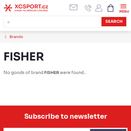
Skip
SHOPPI
CART
to
content
SEARCH
Brands
FISHER
No goods of brand
FISHER
were found...
Subscribe to newsletter
F