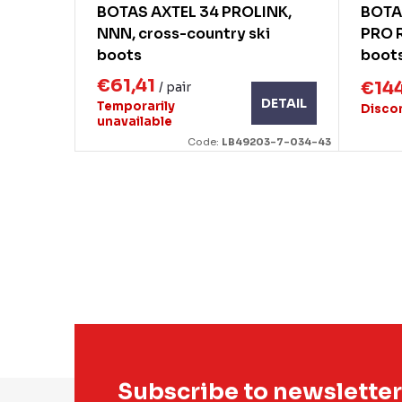
BOTAS AXTEL 34 PROLINK,
BOTA
NNN, cross-country ski
PRO R
boots
boot
€61,41
€14
/ pair
DETAIL
Temporarily
Disco
unavailable
Code:
LB49203-7-034-43
L
i
s
t
i
n
g
F
c
Subscribe to newsletter