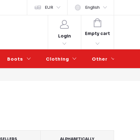
y ochrany osobních údajů
EUR
Wholesale Partnership
English
SHOPPING
CART
Empty cart
Login
Boots
Clothing
Other
Sal
SELLERS
ALPHABETICALLY