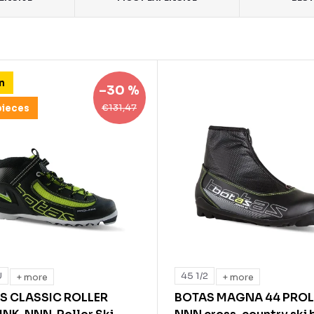
n
–30 %
€131,47
pieces
U
45 1/2
+ more
+ more
S CLASSIC ROLLER
BOTAS MAGNA 44 PROL