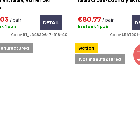
NK, NNN, Roller Ski
NNN cross-country ski 
s
,03
€80,77
/ pair
/ pair
DETAIL
D
ck
1 pair
In stock
1 pair
Code:
BT_LB48206-7-918-40
Code:
LB47201
manufactured
Action
€
Not manufactured