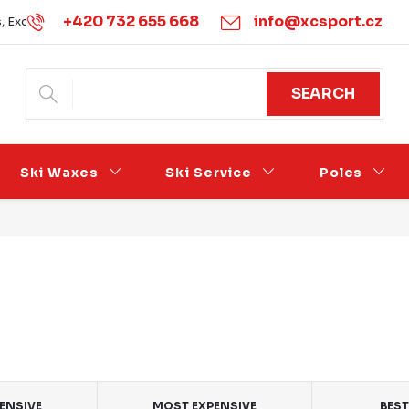
+420 732 655 668
info@xcsport.cz
s, Exchanges and Complaints
Obchodní podmínky
Podmínk
SEARCH
Ski Waxes
Ski Service
Poles
PENSIVE
MOST EXPENSIVE
BEST