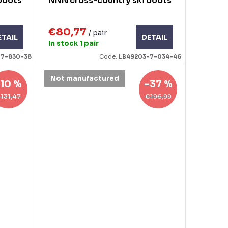
boots
NNN cross-country ski boots
€80,77
/ pair
ETAIL
DETAIL
In stock
1 pair
-7-830-38
Code:
LB49203-7-034-46
Not manufactured
–10 %
–37 %
131,47
€196,99