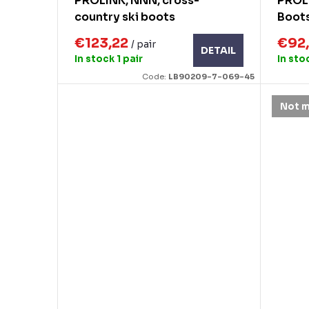
g
PROLINK, NNN, cross-
PROLI
u
country ski boots
Boot
c
€123,22
€92
/ pair
DETAIL
t
In stock
1 pair
In sto
s
Code:
LB90209-7-069-45
Not 