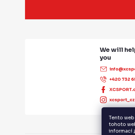
o
o
n
o
t
t
r
o
e
l
r
s
info
@
xcsp
+420 732 6
XCSPORT.
xcsport_cz
Tento web 
tohoto web
informací