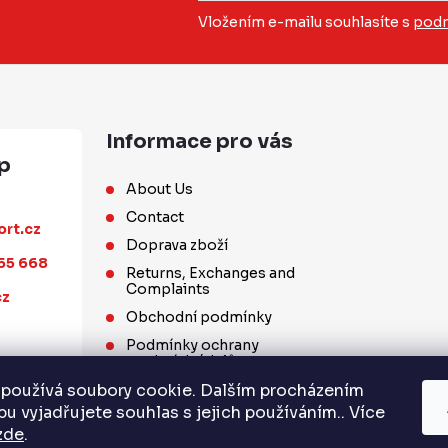
Vložením e-mailu souhlasíte s
podm
Informace pro vás
About Us
Contact
ort.cz
Doprava zboží
55 668
Returns, Exchanges and
Complaints
cz
Obchodní podmínky
Podmínky ochrany
osobních údajů
používá soubory cookie. Dalším procházením
Wholesale Partnership
u vyjadřujete souhlas s jejich používáním.. Více
zde
.