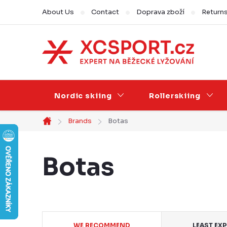
Skip
About Us
Contact
Doprava zboží
Return
to
content
Nordic skiing
Rollerskiing
Brands
Botas
Home
Botas
P
WE RECOMMEND
LEAST EX