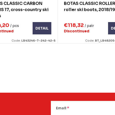
S CLASSIC CARBON
BOTAS CLASSIC ROLLER
S 17, cross-country ski
roller ski boots, 2018/19
s
4,20
€118,32
/ pcs
/ pair
DETAIL
D
ntinued
Discontinued
Code:
LB43246-7-242-42-5
Code:
BT_LB48205
Email