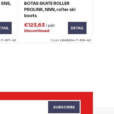
 SNS,
BOTAS SKATE ROLLER
PROLINK, NNN, roller ski
boots
€123,63
/ pair
ETAIL
DETAIL
Discontinued
-7-917-42
Code:
LB48204-7-916-42
SUBSCRIBE